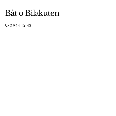
Båt o Bilakuten
070-944 12 43
Patrik@batobilakuten.se
Sekretesspolicy
Tillgänglighetsredogörelse
Användarvillkor
Återbetalningspolicy